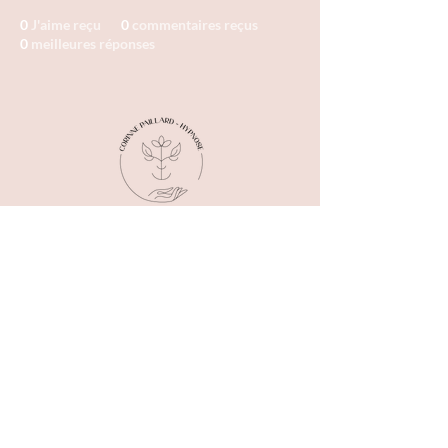
0
J'aime reçu
0
commentaires reçus
0
meilleures réponses
© 2025 par
Corinne Paillard
Me contacter
Tél :
06 32 58 07 37
E-mail :
corpaillard@orange.fr
8 bis rue de Ternas,
62130
Buneville
81 rue Lavezzari,
62600
Berck sur mer