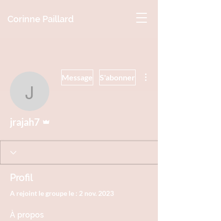
Corinne Paillard
Plus d'actions
Message
S'abonner
jrajah7
Administrateur
jrajah7
Profil
A rejoint le groupe le : 2 nov. 2023
À propos